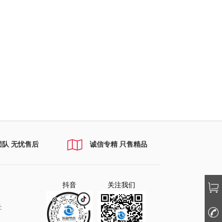
团队 无忧售后
诚信专精 只售精品
抖音
关注我们
址